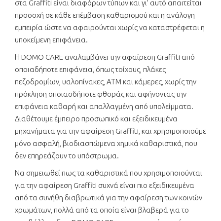
στα Graffiti είναι διαφόρων τύπων και γι’ αυτό απαιτείται
προσοχή σε κάθε επέμβαση καθαρισμού και η ανάλογη
εμπειρία ώστε να αφαιρούνται χωρίς να καταστρέφεται η
υποκείμενη επιφάνεια.
Η DOMO CARE αναλαμβάνει την αφαίρεση Graffiti από
οποιαδήποτε επιφάνεια, όπως τοίχους, πλάκες
πεζοδρομίων, υαλοπίνακες, ΑΤΜ και κάμερες, χωρίς την
πρόκληση οποιασδήποτε φθοράς και αφήνοντας την
επιφάνεια καθαρή και απαλλαγμένη από υπολείμματα.
Διαθέτουμε έμπειρο προσωπικό και εξειδικευμένα
μηχανήματα για την αφαίρεση Graffiti, και χρησιμοποιούμε
μόνο ασφαλή, βιοδιασπώμενα χημικά καθαριστικά, που
δεν επηρεάζουν το υπόστρωμα.
Να σημειωθεί πως τα καθαριστικά που χρησιμοποιούνται
για την αφαίρεση Graffiti συχνά είναι πιο εξειδικευμένα
από τα συνήθη διαβρωτικά για την αφαίρεση των κοινών
χρωμάτων, πολλά από τα οποία είναι βλαβερά για το