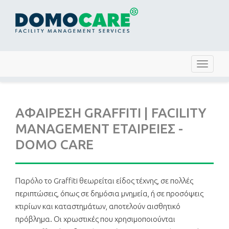
Toggle
navigat
ΑΦΑΙΡΕΣΗ GRAFFITI | FACILITY
MANAGEMENT ΕΤΑΙΡΕΙΕΣ -
DOMO CARE
Παρόλο το Graffiti θεωρείται είδος τέχνης, σε πολλές
περιπτώσεις, όπως σε δημόσια μνημεία, ή σε προσόψεις
κτιρίων και καταστημάτων, αποτελούν αισθητικό
πρόβλημα. Οι χρωστικές που χρησιμοποιούνται