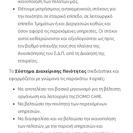
ικανοποίηση των πελατών μας.
Θέτουμε μετρήσιμους αντικειμενικούς στόχους για
την ποιότητα σε εταιρικό επίπεδο, σε λειτουργικό
επίπεδο Τμημάτων ή και Διεργασιών καθώς και
όσον αφορά τις παρεχόμενες υπηρεσίες. Οι στόχοι
αυτοί καθιερώνονται και αξιολογούνται ως προς
τον βαθμό επίτευξής τους στα πλαίσια της
Ανασκόπησης του Σ.Δ.Π. από τη Διοίκηση της
εταιρείας.
Το
Σύστημα Διαχείρισης Ποιότητας
σχεδιάστηκε και
εφαρμόζεται με γνώμονα τις παρακάτω 4 αρχές:
Να αποτελέσει τον βασικό μηχανισμό για τη βέλτιστη
οργάνωση και λειτουργία της DOMO CARE.
Να βελτιώσει την ποιότητα των παρεχόμενων
υπηρεσιών.
Να διασφαλίσει και να βελτιώσει την ικανοποίηση
των πελατών, με την παροχή υπηρεσιών και