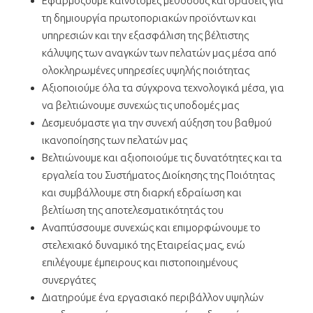
Εφαρμόζουμε καινοτόμες μεθόδους και δράσεις για
τη δημιουργία πρωτοποριακών προϊόντων και
υπηρεσιών και την εξασφάλιση της βέλτιστης
κάλυψης των αναγκών των πελατών μας μέσα από
ολοκληρωμένες υπηρεσίες υψηλής ποιότητας
Αξιοποιούμε όλα τα σύγχρονα τεχνολογικά μέσα, για
να βελτιώνουμε συνεχώς τις υποδομές μας
Δεσμευόμαστε για την συνεχή αύξηση του βαθμού
ικανοποίησης των πελατών μας
Βελτιώνουμε και αξιοποιούμε τις δυνατότητες και τα
εργαλεία του Συστήματος Διοίκησης της Ποιότητας
και συμβάλλουμε στη διαρκή εδραίωση και
βελτίωση της αποτελεσματικότητάς του
Αναπτύσσουμε συνεχώς και επιμορφώνουμε το
στελεχιακό δυναμικό της Εταιρείας μας, ενώ
επιλέγουμε έμπειρους και πιστοποιημένους
συνεργάτες
Διατηρούμε ένα εργασιακό περιβάλλον υψηλών