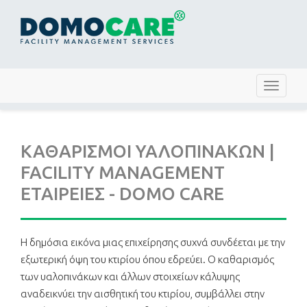
Toggle
navigat
ΚΑΘΑΡΙΣΜΟΙ ΥΑΛΟΠΙΝΑΚΩΝ |
FACILITY MANAGEMENT
ΕΤΑΙΡΕΙΕΣ - DOMO CARE
Η δημόσια εικόνα μιας επιχείρησης συχνά συνδέεται με την
εξωτερική όψη του κτιρίου όπου εδρεύει. Ο καθαρισμός
των υαλοπινάκων και άλλων στοιχείων κάλυψης
αναδεικνύει την αισθητική του κτιρίου, συμβάλλει στην