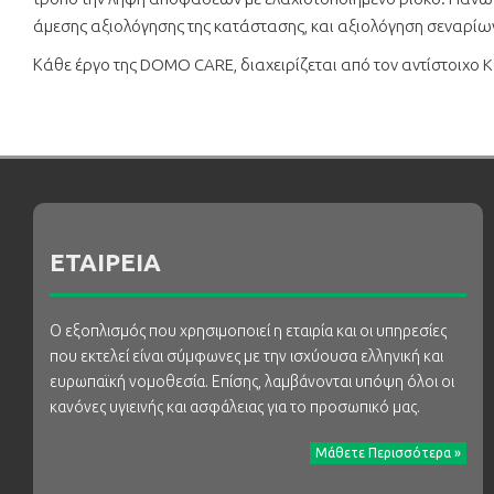
άμεσης αξιολόγησης της κατάστασης, και αξιολόγηση σεναρίω
Κάθε έργο της DOMO CARE, διαχειρίζεται από τον αντίστοιχο 
ΕΤΑΙΡΕΙΑ
Ο εξοπλισμός που χρησιμοποιεί η εταιρία και οι υπηρεσίες
που εκτελεί είναι σύμφωνες με την ισχύουσα ελληνική και
ευρωπαϊκή νομοθεσία. Επίσης, λαμβάνονται υπόψη όλοι οι
κανόνες υγιεινής και ασφάλειας για το προσωπικό μας.
Μάθετε Περισσότερα »