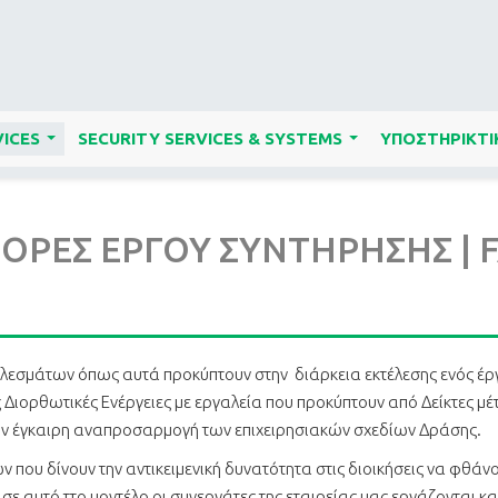
ICES
SECURITY SERVICES & SYSTEMS
ΥΠΟΣΤΗΡΙΚΤΙ
...
...
ΡΕΣ ΕΡΓΟΥ ΣΥΝΤΗΡΗΣΗΣ | 
εσμάτων όπως αυτά προκύπτουν στην διάρκεια εκτέλεσης ενός έργ
ορθωτικές Ενέργειες με εργαλεία που προκύπτουν από Δείκτες μέτρη
 την έγκαιρη αναπροσαρμογή των επιχειρησιακών σχεδίων Δράσης.
ν που δίνουν την αντικειμενική δυνατότητα στις διοικήσεις να φθά
ε αυτό ττο μοντέλο οι συνεργάτες της εταιρείας μας εργάζονται κ