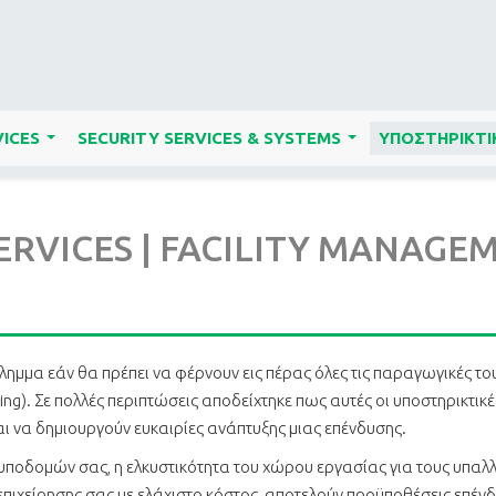
ICES
SECURITY SERVICES & SYSTEMS
ΥΠΟΣΤΗΡΙΚΤΙ
...
...
ERVICES | FACILITY MANAGE
ίλημμα εάν θα πρέπει να φέρνουν εις πέρας όλες τις παραγωγικές το
ng). Σε πολλές περιπτώσεις αποδείχτηκε πως αυτές οι υποστηρικτικ
ι να δημιουργούν ευκαιρίες ανάπτυξης μιας επένδυσης.
ποδομών σας, η ελκυστικότητα του χώρου εργασίας για τους υπαλλή
πιχείρησης σας με ελάχιστο κόστος, αποτελούν προϋποθέσεις επένδυ