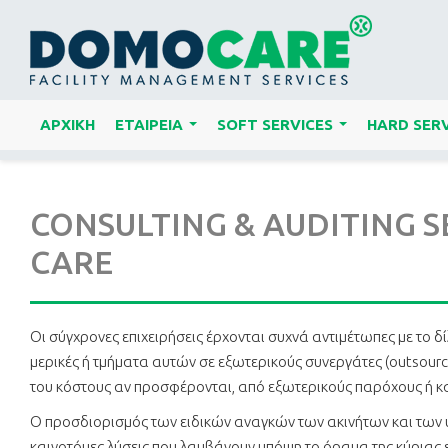
ΑΡΧΙΚΗ
ΕΤΑΙΡΕΙΑ
SOFT SERVICES
HARD SERV
...
...
CONSULTING & AUDITING S
CARE
Οι σύγχρονες επιχειρήσεις έρχονται συχνά αντιμέτωπες με το δ
μερικές ή τμήματα αυτών σε εξωτερικούς συνεργάτες (outsourci
του κόστους αν προσφέρονται, από εξωτερικούς παρόχους ή κα
Ο προσδιορισμός των ειδικών αναγκών των ακινήτων και των υ
καινοτόμες λύσεις που λαμβάνουν υπόψη το όραμα της κύριας ε