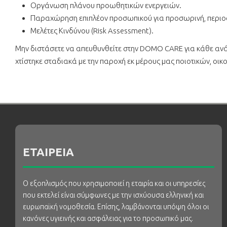
Οργάνωση πλάνου προωθητικών ενεργειών.
Παραχώρηση επιπλέον προσωπικού για προσωρινή, περιοδ
Μελέτες Κινδύνου (Risk Assessment).
Μην διστάσετε να απευθυνθείτε στην DOMO CARE για κάθε ανάγκ
χτίστηκε σταδιακά με την παροχή εκ μέρους μας ποιοτικών, οι
ΕΤΑΙΡΕΙΑ
Ο εξοπλισμός που χρησιμοποιεί η εταιρία και οι υπηρεσίες
που εκτελεί είναι σύμφωνες με την ισχύουσα ελληνική και
ευρωπαϊκή νομοθεσία. Επίσης, λαμβάνονται υπόψη όλοι οι
κανόνες υγιεινής και ασφάλειας για το προσωπικό μας.