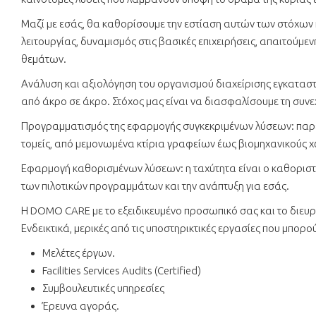
Μαζί με εσάς, θα καθορίσουμε την εστίαση αυτών των στόχων κ
λειτουργίας, δυναμισμός στις βασικές επιχειρήσεις, απαιτούμε
θεμάτων.
Ανάλυση και αξιολόγηση του οργανισμού διαχείρισης εγκαταστ
από άκρο σε άκρο. Στόχος μας είναι να διασφαλίσουμε τη συν
Προγραμματισμός της εφαρμογής συγκεκριμένων λύσεων: παρέχο
τομείς, από μεμονωμένα κτίρια γραφείων έως βιομηχανικούς 
Εφαρμογή καθορισμένων λύσεων: η ταχύτητα είναι ο καθοριστ
των πιλοτικών προγραμμάτων και την ανάπτυξη για εσάς.
Η DOMO CARE με το εξειδικευμένο προσωπικό σας και το διευρυ
Ενδεικτικά, μερικές από τις υποστηρικτικές εργασίες που μπορού
Μελέτες έργων.
Facilities Services Audits (Certified)
Συμβουλευτικές υπηρεσίες
Έρευνα αγοράς.